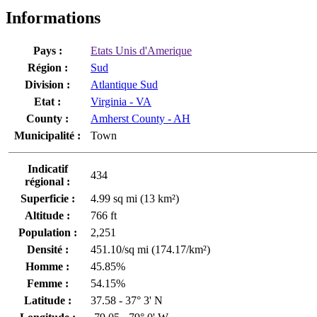
Informations
Pays :
Etats Unis d'Amerique
Région :
Sud
Division :
Atlantique Sud
Etat :
Virginia - VA
County :
Amherst County - AH
Municipalité :
Town
Indicatif
434
régional :
Superficie :
4.99 sq mi (13 km²)
Altitude :
766 ft
Population :
2,251
Densité :
451.10/sq mi (174.17/km²)
Homme :
45.85%
Femme :
54.15%
Latitude :
37.58 - 37° 3' N