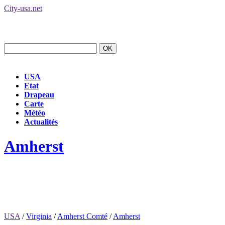
City-usa.net
USA
Etat
Drapeau
Carte
Météo
Actualités
Amherst
USA
/
Virginia
/
Amherst Comté
/
Amherst