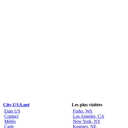
City-USA.net
Les plus visitées
Etats US
Forks, WA
Contact
Los Angeles, CA
Météo
New York, NY
Carte
Kearney, NE