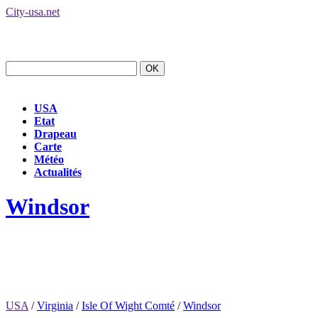
City-usa.net
USA
Etat
Drapeau
Carte
Météo
Actualités
Windsor
USA
/
Virginia
/
Isle Of Wight Comté
/
Windsor