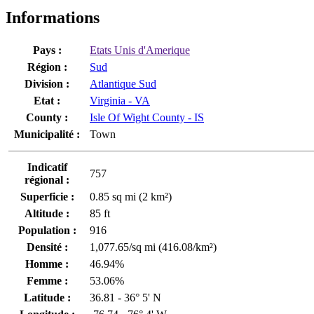
Informations
Pays :
Etats Unis d'Amerique
Région :
Sud
Division :
Atlantique Sud
Etat :
Virginia - VA
County :
Isle Of Wight County - IS
Municipalité :
Town
Indicatif
757
régional :
Superficie :
0.85 sq mi (2 km²)
Altitude :
85 ft
Population :
916
Densité :
1,077.65/sq mi (416.08/km²)
Homme :
46.94%
Femme :
53.06%
Latitude :
36.81 - 36° 5' N