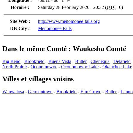
Longitude :
-88.11 - 88° 1' W
Horaire :
Saturday 28 February 2026 - 20:32 (
UTC
-6)
Site Web :
http://www.menomonee-falls.org
DB-City :
Menomonee Falls
Dans le même Comté : Waukesha Comté
Big Bend
-
Brookfield
-
Buena Vista
-
Butler
-
Chenequa
-
Delafield
North Prairie
-
Oconomowoc
-
Oconomowoc Lake
-
Okauchee Lake
Villes et villages voisins
Wauwatosa
-
Germantown
-
Brookfield
-
Elm Grove
-
Butler
-
Lanno