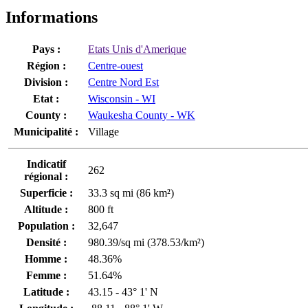
Informations
Pays :
Etats Unis d'Amerique
Région :
Centre-ouest
Division :
Centre Nord Est
Etat :
Wisconsin - WI
County :
Waukesha County - WK
Municipalité :
Village
Indicatif
262
régional :
Superficie :
33.3 sq mi (86 km²)
Altitude :
800 ft
Population :
32,647
Densité :
980.39/sq mi (378.53/km²)
Homme :
48.36%
Femme :
51.64%
Latitude :
43.15 - 43° 1' N