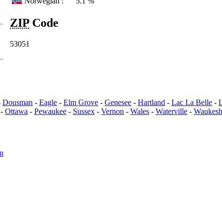
Norwegian :
5.1 %
ZIP
Code
53051
-
Dousman
-
Eagle
-
Elm Grove
-
Genesee
-
Hartland
-
Lac La Belle
-
-
Ottawa
-
Pewaukee
-
Sussex
-
Vernon
-
Wales
-
Waterville
-
Waukesh
n