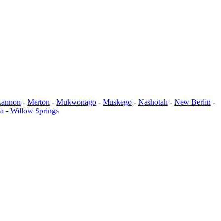
Lannon
-
Merton
-
Mukwonago
-
Muskego
-
Nashotah
-
New Berlin
-
a
-
Willow Springs