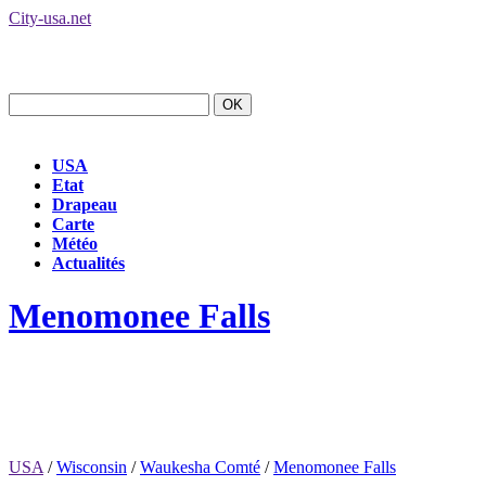
City-usa.net
USA
Etat
Drapeau
Carte
Météo
Actualités
Menomonee Falls
USA
/
Wisconsin
/
Waukesha Comté
/
Menomonee Falls