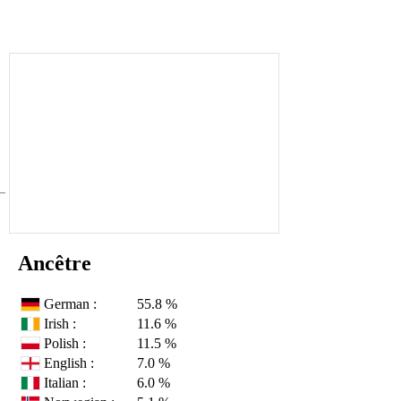
Ancêtre
German :
55.8 %
Irish :
11.6 %
Polish :
11.5 %
English :
7.0 %
Italian :
6.0 %