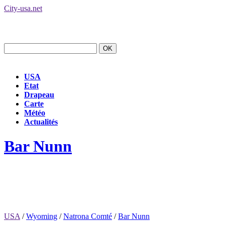
City-usa.net
USA
Etat
Drapeau
Carte
Météo
Actualités
Bar Nunn
USA
/
Wyoming
/
Natrona Comté
/
Bar Nunn