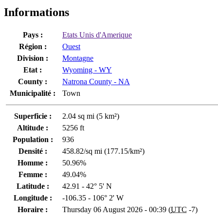
Informations
Pays :
Etats Unis d'Amerique
Région :
Ouest
Division :
Montagne
Etat :
Wyoming - WY
County :
Natrona County - NA
Municipalité :
Town
Superficie :
2.04 sq mi (5 km²)
Altitude :
5256 ft
Population :
936
Densité :
458.82/sq mi (177.15/km²)
Homme :
50.96%
Femme :
49.04%
Latitude :
42.91 - 42° 5' N
Longitude :
-106.35 - 106° 2' W
Horaire :
Thursday 06 August 2026 - 00:39 (
UTC
-7)