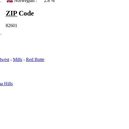
Norwegian :
2.8 %
ZIP
Code
82601
dwest
-
Mills
-
Red Butte
a Hills