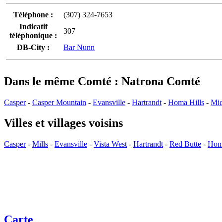
Téléphone :
(307) 324-7653
Indicatif
307
téléphonique :
DB-City :
Bar Nunn
Dans le même Comté : Natrona Comté
Casper
-
Casper Mountain
-
Evansville
-
Hartrandt
-
Homa Hills
-
Mi
Villes et villages voisins
Casper
-
Mills
-
Evansville
-
Vista West
-
Hartrandt
-
Red Butte
-
Hom
Carte