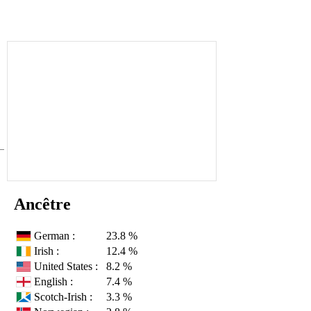
Ancêtre
German :
23.8 %
Irish :
12.4 %
United States :
8.2 %
English :
7.4 %
Scotch-Irish :
3.3 %