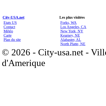
City-USA.net
Les plus visitées
Etats US
Forks, WA
Contact
Los Angeles, CA
Météo
New York, NY
Carte
Kearney, NE
Plan du site
Alabaster, AL
North Platte, NE
© 2026 - City-usa.net - Vill
d'Amerique