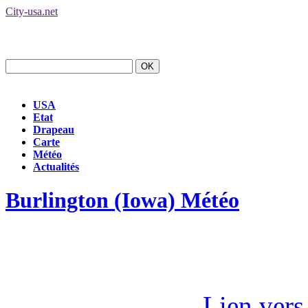
City-usa.net
USA
Etat
Drapeau
Carte
Météo
Actualités
Burlington (Iowa) Météo
Lien vers