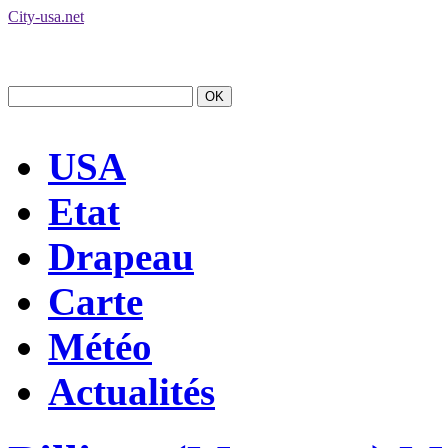
City-usa.net
USA
Etat
Drapeau
Carte
Météo
Actualités