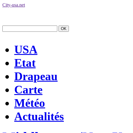
City-usa.net
USA
Etat
Drapeau
Carte
Météo
Actualités