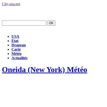
City-usa.net
USA
Etat
Drapeau
Carte
Météo
Actualités
Oneida (New York) Météo