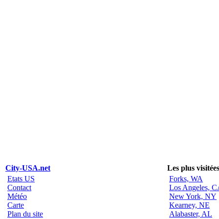
City-USA.net
Les plus visitée
Etats US
Forks, WA
Contact
Los Angeles, 
Météo
New York, NY
Carte
Kearney, NE
Plan du site
Alabaster, AL