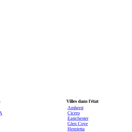
s
Villes dans l'état
Amherst
CA
Cicero
Eastchester
Glen Cove
Henrietta