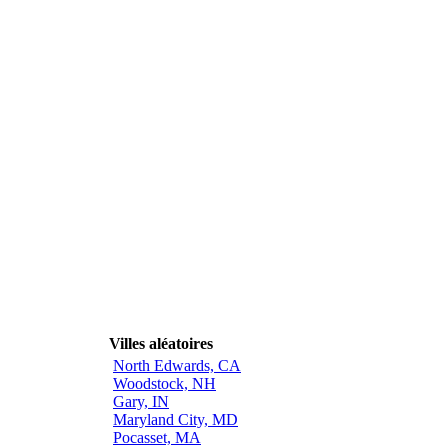
Villes aléatoires
North Edwards, CA
Woodstock, NH
Gary, IN
Maryland City, MD
Pocasset, MA