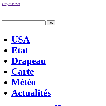
City-usa.net
USA
Etat
Drapeau
Carte
Météo
Actualités