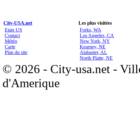
City-USA.net
Les plus visitées
Etats US
Forks, WA
Contact
Los Angeles, CA
Météo
New York, NY
Carte
Kearney, NE
Plan du site
Alabaster, AL
North Platte, NE
© 2026 - City-usa.net - Vill
d'Amerique