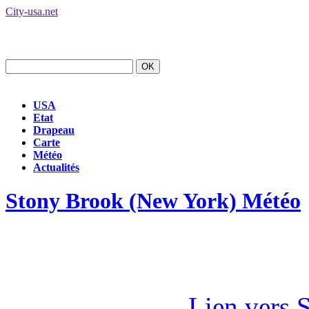
City-usa.net
USA
Etat
Drapeau
Carte
Météo
Actualités
Stony Brook (New York) Météo
Lien vers 