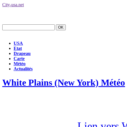
City-usa.net
USA
Etat
Drapeau
Carte
Météo
Actualités
White Plains (New York) Météo
Lien vers 