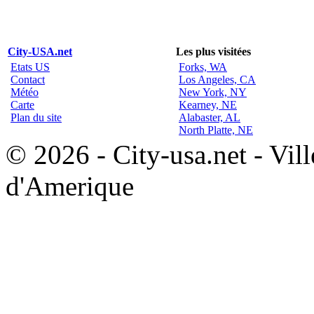
City-USA.net
Les plus visitées
Etats US
Forks, WA
Contact
Los Angeles, CA
Météo
New York, NY
Carte
Kearney, NE
Plan du site
Alabaster, AL
North Platte, NE
© 2026 - City-usa.net - Vill
d'Amerique