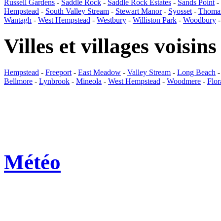
Russell Gardens
-
Saddle Rock
-
Saddle Rock Estates
-
Sands Point
-
Hempstead
-
South Valley Stream
-
Stewart Manor
-
Syosset
-
Thoma
Wantagh
-
West Hempstead
-
Westbury
-
Williston Park
-
Woodbury
Villes et villages voisins
Hempstead
-
Freeport
-
East Meadow
-
Valley Stream
-
Long Beach
Bellmore
-
Lynbrook
-
Mineola
-
West Hempstead
-
Woodmere
-
Flor
Météo