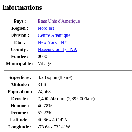
Informations
Pays :
Etats Unis d'Amerique
Région :
Nord-est
Division :
Centre Atlantique
Etat :
New York - NY
County :
Nassau County - NA
Fondée :
0000
Municipalité :
Village
Superficie :
3.28 sq mi (8 km²)
Altitude :
31 ft
Population :
24,568
Densité :
7,490.24/sq mi (2,892.00/km²)
Homme :
46.78%
Femme :
53.22%
Latitude :
40.66 - 40° 4' N
Longitude :
-73.64 - 73° 4' W