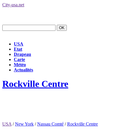
City-usa.net
USA
Etat
Drapeau
Carte
Météo
Actualités
Rockville Centre
USA
/
New York
/
Nassau Comté
/
Rockville Centre