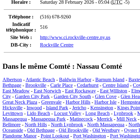
Horaire :
Saturday 28 February 2026 - 05:04 (
UTC
-5)
Téléphone :
(516) 678-9260
Indicatif
516
téléphonique :
Site Web :
http://www.ci.rockville-centre.ny.us
DB-City :
Rockville Centre
Dans le même Comté : Nassau Comté
Albertson
-
Atlantic Beach
-
Baldwin Harbor
-
Barnum Island
-
Baxte
Bethpage
-
Brookville
-
Carle Place
-
Cedarhurst
-
Centre Island
-
Co
East Meadow
-
East Norwich
-
East Rockaway
-
East Williston
-
Elm
City
-
Garden City Park
-
Garden City South
-
Glen Cove
-
Glen Hea
Great Neck Plaza
-
Greenvale
-
Harbor Hills
-
Harbor Isle
-
Hempste
Hicksville
-
Inwood
-
Island Park
-
Jericho
-
Kensington
-
Kings Poin
Levittown
-
Lido Beach
-
Locust Valley
-
Long Beach
-
Lynbrook
-
M
Massapequa
-
Massapequa Park
-
Matinecock
-
Merrick
-
Mill Neck
Bellmore
-
North Hills
-
North Lynbrook
-
North Massapequa
-
North
Oceanside
-
Old Bethpage
-
Old Brookville
-
Old Westbury
-
Oyster 
Plandome Manor
-
Point Lookout
-
Port Washington
-
Port Washingt