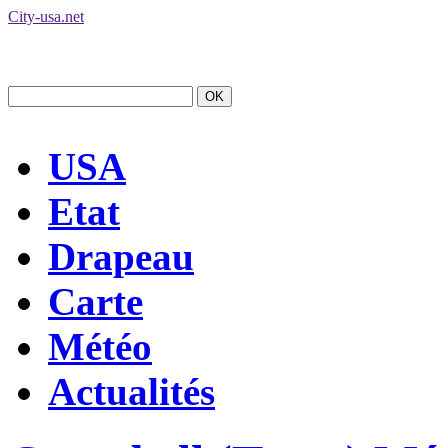
City-usa.net
USA
Etat
Drapeau
Carte
Météo
Actualités