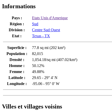
Informations
Pays :
Etats Unis d'Amerique
Région :
Sud
Division :
Centre Sud Ouest
Etat :
Texas - TX
Superficie :
77.8 sq mi (202 km²)
Population :
82,015
Densité :
1,054.18/sq mi (407.02/km²)
Homme :
50.12%
Femme :
49.88%
Latitude :
29.65 - 29° 4' N
Longitude :
-95.06 - 95° 0' W
Villes et villages voisins