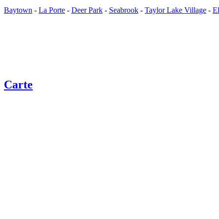
Baytown
-
La Porte
-
Deer Park
-
Seabrook
-
Taylor Lake Village
-
E
Carte