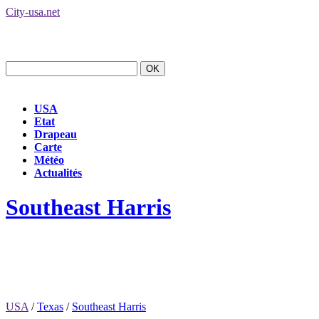
City-usa.net
USA
Etat
Drapeau
Carte
Météo
Actualités
Southeast Harris
USA
/
Texas
/
Southeast Harris