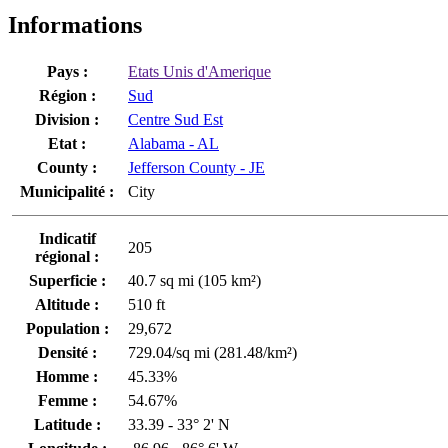
Informations
Pays :
Etats Unis d'Amerique
Région :
Sud
Division :
Centre Sud Est
Etat :
Alabama - AL
County :
Jefferson County - JE
Municipalité :
City
Indicatif
205
régional :
Superficie :
40.7 sq mi (105 km²)
Altitude :
510 ft
Population :
29,672
Densité :
729.04/sq mi (281.48/km²)
Homme :
45.33%
Femme :
54.67%
Latitude :
33.39 - 33° 2' N