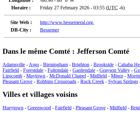
Longitude :
-86.96 - 86° 6' W
Horaire :
Friday 27 February 2026 - 03:55 (
UTC
-6)
Site Web :
http://www.bessemeral.org.
DB-City :
Bessemer
Dans le même Comté : Jefferson Comté
Adamsville
-
Argo
-
Birmingham
-
Brighton
-
Brookside
-
Cahaba He
Fairfield
-
Forestdale
-
Fultondale
-
Gardendale
-
Grayson Valley
-
Gr
Lipscomb
-
Maytown
-
McDonald Chapel
-
Midfield
-
Minor
-
Morri
Pleasant Grove
-
Robbins Crossroads
-
Rock Creek
-
Sylvan Springs
Villes et villages voisins
Hueytown
-
Greenwood
-
Fairfield
-
Pleasant Grove
-
Midfield
-
Brig