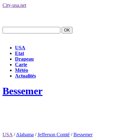
City-usa.net
USA
Etat
Drapeau
Carte
Météo
Actualités
Bessemer
USA
/
Alabama
/
Jefferson Comté
/
Bessemer