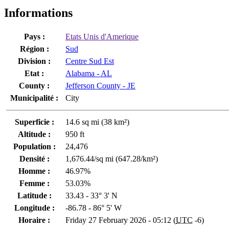
Informations
Pays :
Etats Unis d'Amerique
Région :
Sud
Division :
Centre Sud Est
Etat :
Alabama - AL
County :
Jefferson County - JE
Municipalité :
City
Superficie :
14.6 sq mi (38 km²)
Altitude :
950 ft
Population :
24,476
Densité :
1,676.44/sq mi (647.28/km²)
Homme :
46.97%
Femme :
53.03%
Latitude :
33.43 - 33° 3' N
Longitude :
-86.78 - 86° 5' W
Horaire :
Friday 27 February 2026 - 05:12 (
UTC
-6)