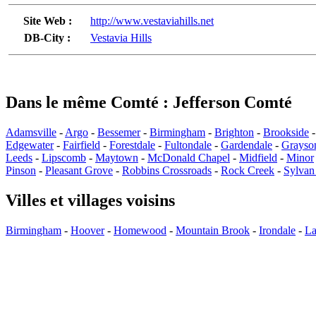
Site Web :
http://www.vestaviahills.net
DB-City :
Vestavia Hills
Dans le même Comté : Jefferson Comté
Adamsville
-
Argo
-
Bessemer
-
Birmingham
-
Brighton
-
Brookside
Edgewater
-
Fairfield
-
Forestdale
-
Fultondale
-
Gardendale
-
Grayson
Leeds
-
Lipscomb
-
Maytown
-
McDonald Chapel
-
Midfield
-
Minor
Pinson
-
Pleasant Grove
-
Robbins Crossroads
-
Rock Creek
-
Sylvan
Villes et villages voisins
Birmingham
-
Hoover
-
Homewood
-
Mountain Brook
-
Irondale
-
La