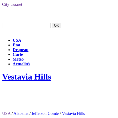
City-usa.net
USA
Etat
Drapeau
Carte
Météo
Actualités
Vestavia Hills
USA
/
Alabama
/
Jefferson Comté
/
Vestavia Hills