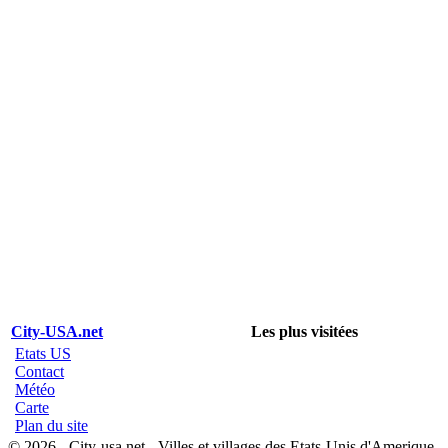
City-USA.net
Les plus visitées
Etats US
Contact
Météo
Carte
Plan du site
© 2026 - City-usa.net - Villes et villages des Etats-Unis d'Amerique