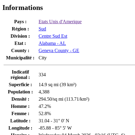
Informations
Pays :
Etats Unis d'Amerique
Région :
Sud
Division :
Centre Sud Est
Etat :
Alabama - AL
County :
Geneva County - GE
Municipalité :
City
Indicatif
334
régional :
Superficie :
14.9 sq mi (39 km²)
Population :
4,388
Densité :
294.50/sq mi (113.71/km²)
Homme :
47.2%
Femme :
52.8%
Latitude :
31.04 - 31° 0' N
Longitude :
-85.88 - 85° 5' W