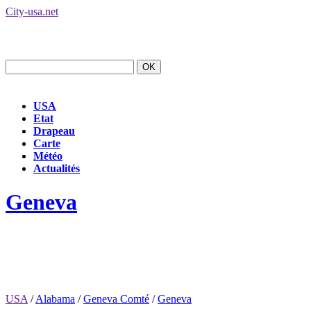
City-usa.net
USA
Etat
Drapeau
Carte
Météo
Actualités
Geneva
USA
/
Alabama
/
Geneva Comté
/
Geneva