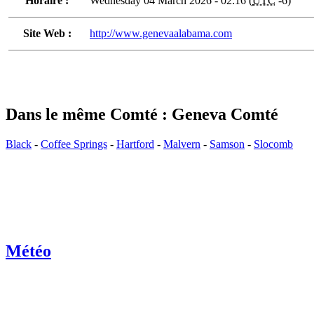
Horaire :
Wednesday 04 March 2026 - 02:16 (
UTC
-6)
Site Web :
http://www.genevaalabama.com
Dans le même Comté : Geneva Comté
Black
-
Coffee Springs
-
Hartford
-
Malvern
-
Samson
-
Slocomb
Météo