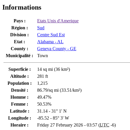
Informations
Pays :
Etats Unis d'Amerique
Région :
Sud
Division :
Centre Sud Est
Etat :
Alabama - AL
County :
Geneva County - GE
Municipalité :
Town
Superficie :
14 sq mi (36 km²)
Altitude :
281 ft
Population :
1,215
Densité :
86.79/sq mi (33.51/km²)
Homme :
49.47%
Femme :
50.53%
Latitude :
31.14 - 31° 1' N
Longitude :
-85.52 - 85° 3' W
Horaire :
Friday 27 February 2026 - 03:57 (
UTC
-6)