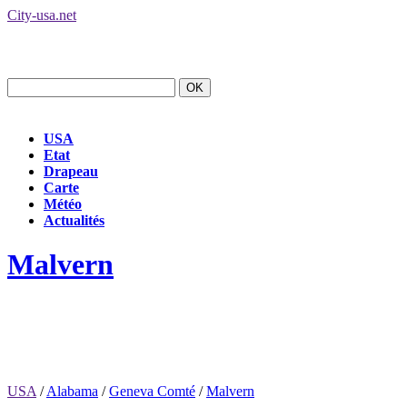
City-usa.net
USA
Etat
Drapeau
Carte
Météo
Actualités
Malvern
USA
/
Alabama
/
Geneva Comté
/
Malvern