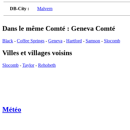
DB-City :
Malvern
Dans le même Comté : Geneva Comté
Black
-
Coffee Springs
-
Geneva
-
Hartford
-
Samson
-
Slocomb
Villes et villages voisins
Slocomb
-
Taylor
-
Rehobeth
Météo