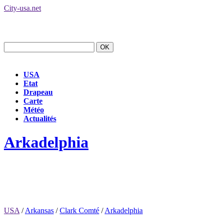
City-usa.net
USA
Etat
Drapeau
Carte
Météo
Actualités
Arkadelphia
USA
/
Arkansas
/
Clark Comté
/
Arkadelphia