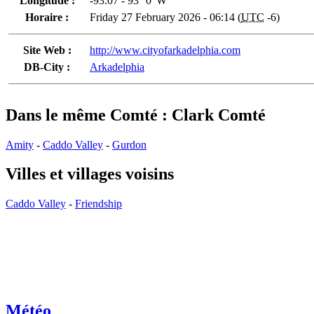
Longitude :
-93.07 - 93° 0' W
Horaire :
Friday 27 February 2026 - 06:14 (
UTC
-6)
Site Web :
http://www.cityofarkadelphia.com
DB-City :
Arkadelphia
Dans le même Comté : Clark Comté
Amity
-
Caddo Valley
-
Gurdon
Villes et villages voisins
Caddo Valley
-
Friendship
Météo