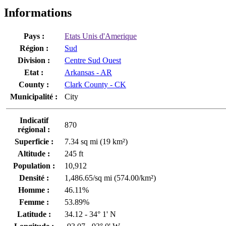
Informations
Pays :
Etats Unis d'Amerique
Région :
Sud
Division :
Centre Sud Ouest
Etat :
Arkansas - AR
County :
Clark County - CK
Municipalité :
City
Indicatif
870
régional :
Superficie :
7.34 sq mi (19 km²)
Altitude :
245 ft
Population :
10,912
Densité :
1,486.65/sq mi (574.00/km²)
Homme :
46.11%
Femme :
53.89%
Latitude :
34.12 - 34° 1' N