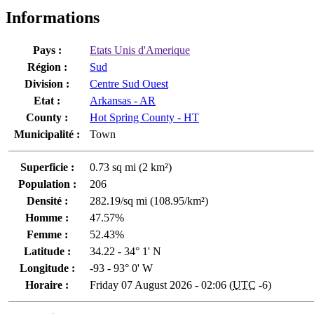
Informations
Pays :
Etats Unis d'Amerique
Région :
Sud
Division :
Centre Sud Ouest
Etat :
Arkansas - AR
County :
Hot Spring County - HT
Municipalité :
Town
Superficie :
0.73 sq mi (2 km²)
Population :
206
Densité :
282.19/sq mi (108.95/km²)
Homme :
47.57%
Femme :
52.43%
Latitude :
34.22 - 34° 1' N
Longitude :
-93 - 93° 0' W
Horaire :
Friday 07 August 2026 - 02:06 (
UTC
-6)