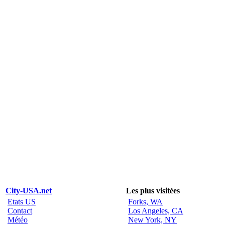
City-USA.net
Les plus visitées
Etats US
Forks, WA
Contact
Los Angeles, CA
Météo
New York, NY