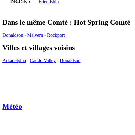
DB-City :
Friendship
Dans le même Comté : Hot Spring Comté
Donaldson
-
Malvern
-
Rockport
Villes et villages voisins
Arkadelphia
-
Caddo Valley
-
Donaldson
Météo