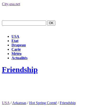
City-usa.net
USA
Etat
Drapeau
Carte
Météo
Actualités
Friendship
USA
/
Arkansas
/
Hot Spring Comté
/
Friendship