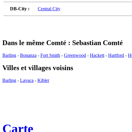
DB-City :
Central City
Dans le même Comté : Sebastian Comté
Barling
-
Bonanza
-
Fort Smith
-
Greenwood
-
Hackett
-
Hartford
-
H
Villes et villages voisins
Barling
-
Lavaca
-
Kibler
Carte