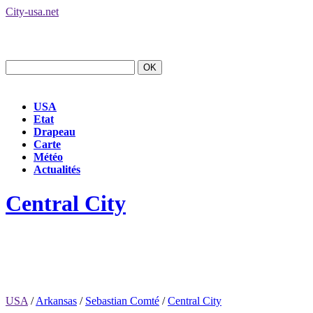
City-usa.net
USA
Etat
Drapeau
Carte
Météo
Actualités
Central City
USA
/
Arkansas
/
Sebastian Comté
/
Central City