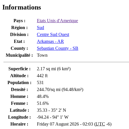
Informations
Pays :
Etats Unis d'Amerique
Région :
Sud
Division :
Centre Sud Ouest
Etat :
Arkansas - AR
County :
Sebastian County - SB
Municipalité :
Town
Superficie :
2.17 sq mi (6 km²)
Altitude :
442 ft
Population :
531
Densité :
244.70/sq mi (94.48/km²)
Homme :
48.4%
Femme :
51.6%
Latitude :
35.33 - 35° 2' N
Longitude :
-94.24 - 94° 1' W
Horaire :
Friday 07 August 2026 - 02:03 (
UTC
-6)