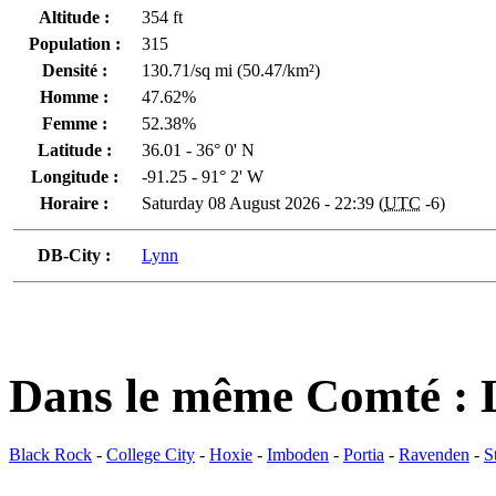
Altitude :
354 ft
Population :
315
Densité :
130.71/sq mi (50.47/km²)
Homme :
47.62%
Femme :
52.38%
Latitude :
36.01 - 36° 0' N
Longitude :
-91.25 - 91° 2' W
Horaire :
Saturday 08 August 2026 - 22:39 (
UTC
-6)
DB-City :
Lynn
Dans le même Comté :
Black Rock
-
College City
-
Hoxie
-
Imboden
-
Portia
-
Ravenden
-
S