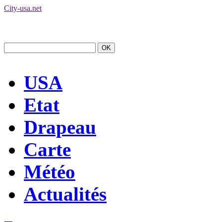
City-usa.net
USA
Etat
Drapeau
Carte
Météo
Actualités