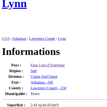
Lynn
USA
/
Arkansas
/
Lawrence Comté
/
Lynn
Informations
Pays :
Etats Unis d'Amerique
Région :
Sud
Division :
Centre Sud Ouest
Etat :
Arkansas - AR
County :
Lawrence County - LW
Municipalité :
Town
Superficie :
2.41 sq mi (6 km²)