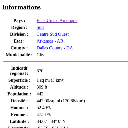
Informations
Pays :
Etats Unis d'Amerique
Région :
Sud
Division :
Centre Sud Ouest
Etat :
Arkansas - AR
County :
Dallas County - DA
Municipalité :
City
Indicatif
870
régional :
Superficie :
1 sq mi (3 km²)
Altitude :
309 ft
Population :
442
Densité :
442.00/sq mi (170.66/km²)
Homme :
52.49%
Femme :
47.51%
Latitude :
34.07 - 34° 0' N