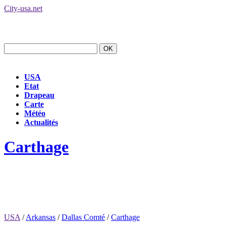
City-usa.net
USA
Etat
Drapeau
Carte
Météo
Actualités
Carthage
USA
/
Arkansas
/
Dallas Comté
/
Carthage