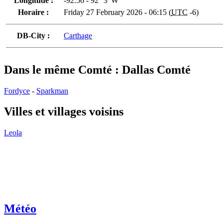
Longitude :
-92.56 - 92° 3' W
Horaire :
Friday 27 February 2026 - 06:15 (
UTC
-6)
DB-City :
Carthage
Dans le même Comté : Dallas Comté
Fordyce
-
Sparkman
Villes et villages voisins
Leola
Météo