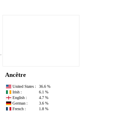
Ancêtre
United States :
36.6 %
Irish :
6.1 %
English :
4.7 %
German :
3.6 %
French :
1.8 %