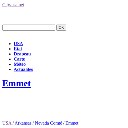
City-usa.net
USA
Etat
Drapeau
Carte
Météo
Actualités
Emmet
USA
/
Arkansas
/
Nevada Comté
/
Emmet