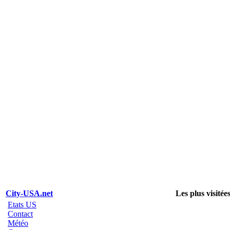
City-USA.net
Les plus visitée
Etats US
Contact
Météo