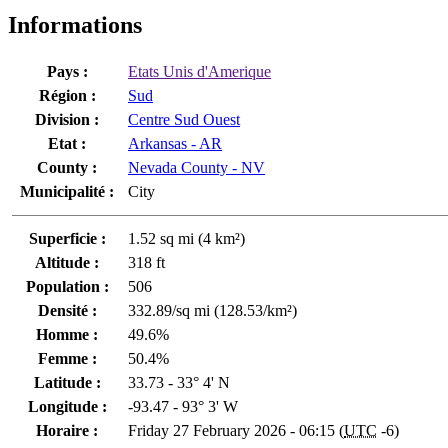
Informations
Pays :
Etats Unis d'Amerique
Région :
Sud
Division :
Centre Sud Ouest
Etat :
Arkansas - AR
County :
Nevada County - NV
Municipalité :
City
Superficie :
1.52 sq mi (4 km²)
Altitude :
318 ft
Population :
506
Densité :
332.89/sq mi (128.53/km²)
Homme :
49.6%
Femme :
50.4%
Latitude :
33.73 - 33° 4' N
Longitude :
-93.47 - 93° 3' W
Horaire :
Friday 27 February 2026 - 06:15 (
UTC
-6)