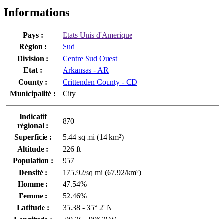
Informations
Pays :
Etats Unis d'Amerique
Région :
Sud
Division :
Centre Sud Ouest
Etat :
Arkansas - AR
County :
Crittenden County - CD
Municipalité :
City
Indicatif
870
régional :
Superficie :
5.44 sq mi (14 km²)
Altitude :
226 ft
Population :
957
Densité :
175.92/sq mi (67.92/km²)
Homme :
47.54%
Femme :
52.46%
Latitude :
35.38 - 35° 2' N