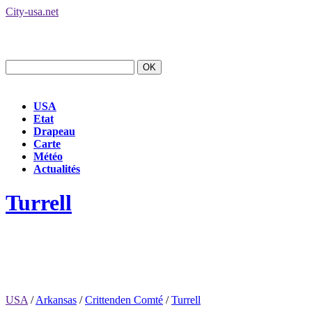
City-usa.net
USA
Etat
Drapeau
Carte
Météo
Actualités
Turrell
USA
/
Arkansas
/
Crittenden Comté
/
Turrell