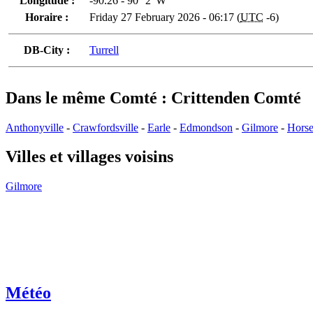
Longitude :
-90.26 - 90° 2' W
Horaire :
Friday 27 February 2026 - 06:17 (
UTC
-6)
DB-City :
Turrell
Dans le même Comté : Crittenden Comté
Anthonyville
-
Crawfordsville
-
Earle
-
Edmondson
-
Gilmore
-
Horse
Villes et villages voisins
Gilmore
Météo