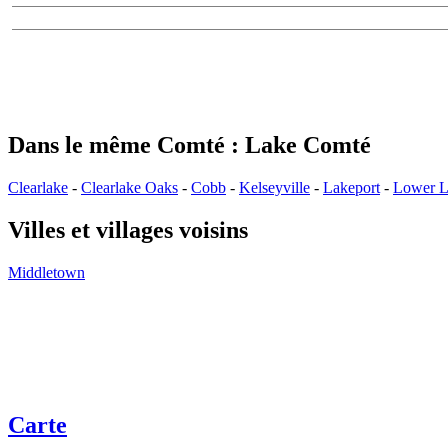
Dans le même Comté : Lake Comté
Clearlake
-
Clearlake Oaks
-
Cobb
-
Kelseyville
-
Lakeport
-
Lower L
Villes et villages voisins
Middletown
Carte