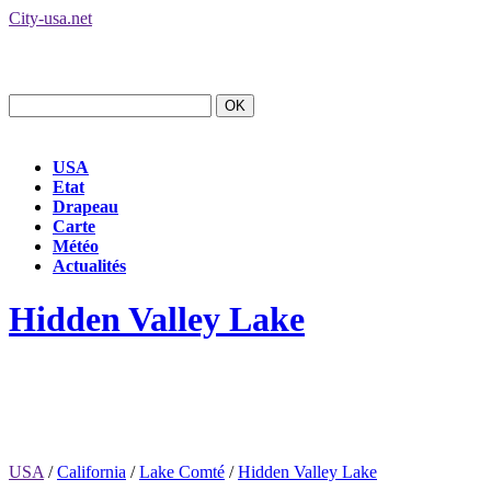
City-usa.net
USA
Etat
Drapeau
Carte
Météo
Actualités
Hidden Valley Lake
USA
/
California
/
Lake Comté
/
Hidden Valley Lake