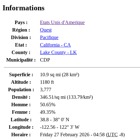
Informations
Pays :
Etats Unis d'Amerique
Région :
Ouest
Division :
Pacifique
Etat :
California - CA
County :
Lake County - LK
Municipalité :
CDP
Superficie :
10.9 sq mi (28 km²)
Altitude :
1180 ft
Population :
3,777
Densité :
346.51/sq mi (133.79/km²)
Homme :
50.65%
Femme :
49.35%
Latitude :
38.8 - 38° 0' N
Longitude :
-122.56 - 122° 3' W
Horaire :
Friday 27 February 2026 - 04:58 (
UTC
-8)