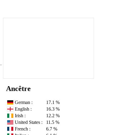
Ancêtre
German :
17.1 %
English :
16.3 %
Irish :
12.2 %
United States :
11.5 %
French :
6.7 %