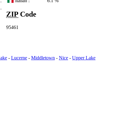
Italian :
6.1 %
ZIP
Code
95461
ake
-
Lucerne
-
Middletown
-
Nice
-
Upper Lake