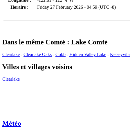
Longitude :
-122.61 - 122° 4' W
Horaire :
Friday 27 February 2026 - 04:59 (
UTC
-8)
Dans le même Comté : Lake Comté
Clearlake
-
Clearlake Oaks
-
Cobb
-
Hidden Valley Lake
-
Kelseyvill
Villes et villages voisins
Clearlake
Météo