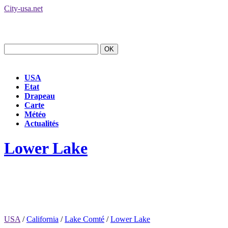
City-usa.net
USA
Etat
Drapeau
Carte
Météo
Actualités
Lower Lake
USA
/
California
/
Lake Comté
/
Lower Lake