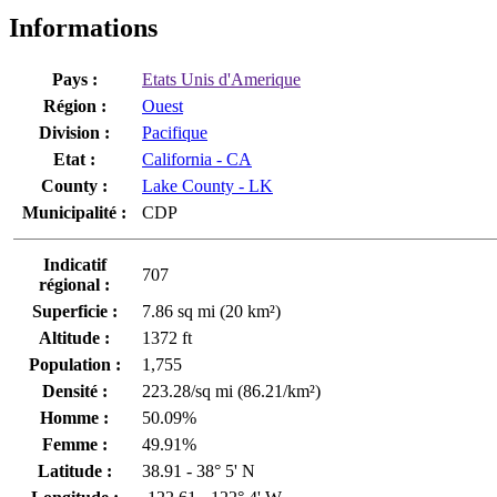
Informations
Pays :
Etats Unis d'Amerique
Région :
Ouest
Division :
Pacifique
Etat :
California - CA
County :
Lake County - LK
Municipalité :
CDP
Indicatif
707
régional :
Superficie :
7.86 sq mi (20 km²)
Altitude :
1372 ft
Population :
1,755
Densité :
223.28/sq mi (86.21/km²)
Homme :
50.09%
Femme :
49.91%
Latitude :
38.91 - 38° 5' N