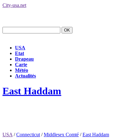
City-usa.net
USA
Etat
Drapeau
Carte
Météo
Actualités
East Haddam
USA
/
Connecticut
/
Middlesex Comté
/
East Haddam