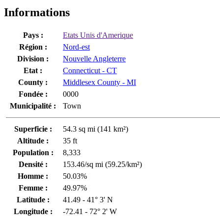
Informations
Pays :
Etats Unis d'Amerique
Région :
Nord-est
Division :
Nouvelle Angleterre
Etat :
Connecticut - CT
County :
Middlesex County - MI
Fondée :
0000
Municipalité :
Town
Superficie :
54.3 sq mi (141 km²)
Altitude :
35 ft
Population :
8,333
Densité :
153.46/sq mi (59.25/km²)
Homme :
50.03%
Femme :
49.97%
Latitude :
41.49 - 41° 3' N
Longitude :
-72.41 - 72° 2' W