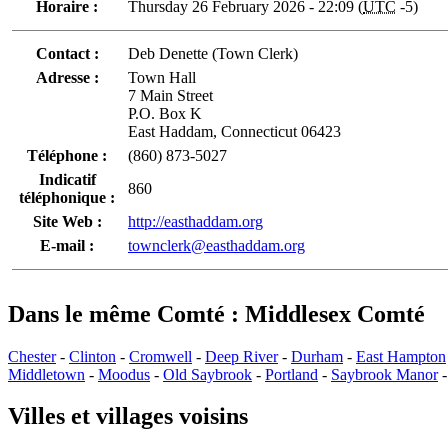
Horaire :
Thursday 26 February 2026 - 22:09 (
UTC
-5)
Contact :
Deb Denette (Town Clerk)
Adresse :
Town Hall
7 Main Street
P.O. Box K
East Haddam, Connecticut 06423
Téléphone :
(860) 873-5027
Indicatif
860
téléphonique :
Site Web :
http://easthaddam.org
E-mail :
townclerk@easthaddam.org
Dans le même Comté : Middlesex Comté
Chester
-
Clinton
-
Cromwell
-
Deep River
-
Durham
-
East Hampton
Middletown
-
Moodus
-
Old Saybrook
-
Portland
-
Saybrook Manor
Villes et villages voisins