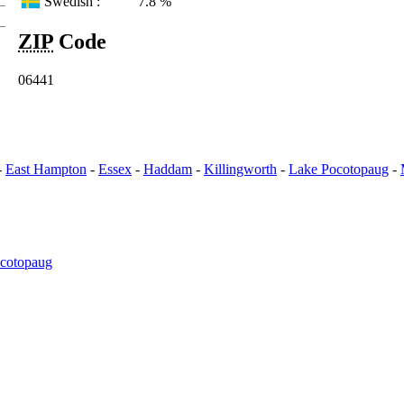
Swedish :
7.8 %
ZIP
Code
06441
-
East Hampton
-
Essex
-
Haddam
-
Killingworth
-
Lake Pocotopaug
-
cotopaug