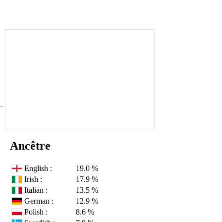
Ancêtre
English :
19.0 %
Irish :
17.9 %
Italian :
13.5 %
German :
12.9 %
Polish :
8.6 %