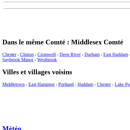
Dans le même Comté : Middlesex Comté
Chester
-
Clinton
-
Cromwell
-
Deep River
-
Durham
-
East Haddam
Saybrook Manor
-
Westbrook
Villes et villages voisins
Middletown
-
East Hampton
-
Portland
-
Haddam
-
Chester
-
Lake Po
Météo