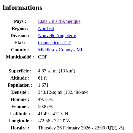
Informations
Pays :
Etats Unis d'Amerique
Région :
Nord-est
Division :
Nouvelle Angleterre
Etat :
Connecticut - CT
County :
Middlesex County - MI
Municipalité :
CDP
Superficie :
4.87 sq mi (13 km²)
Altitude :
61 ft
Population :
1,671
Densité :
343.12/sq mi (132.48/km²)
Homme :
49.13%
Femme :
50.87%
Latitude :
41.49 - 41° 3' N
Longitude :
-72.56 - 72° 3' W
Horaire :
Thursday 26 February 2026 - 22:00 (
UTC
-5)