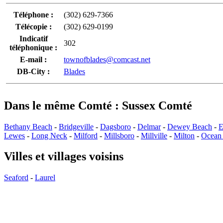
Téléphone :
(302) 629-7366
Télécopie :
(302) 629-0199
Indicatif
302
téléphonique :
E-mail :
townofblades@comcast.net
DB-City :
Blades
Dans le même Comté : Sussex Comté
Bethany Beach
-
Bridgeville
-
Dagsboro
-
Delmar
-
Dewey Beach
-
E
Lewes
-
Long Neck
-
Milford
-
Millsboro
-
Millville
-
Milton
-
Ocean
Villes et villages voisins
Seaford
-
Laurel