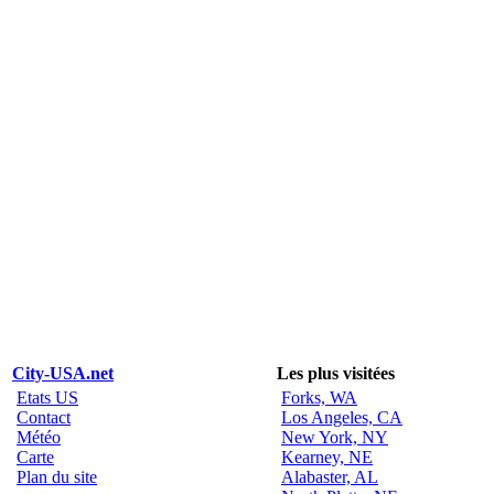
City-USA.net
Les plus visitées
Etats US
Forks, WA
Contact
Los Angeles, CA
Météo
New York, NY
Carte
Kearney, NE
Plan du site
Alabaster, AL