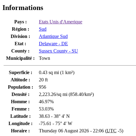
Informations
Pays :
Etats Unis d'Amerique
Région :
Sud
Division :
Atlantique Sud
Etat :
Delaware - DE
County :
Sussex County - SU
Municipalité :
Town
Superficie :
0.43 sq mi (1 km²)
Altitude :
20 ft
Population :
956
Densité :
2,223.26/sq mi (858.40/km²)
Homme :
46.97%
Femme :
53.03%
Latitude :
38.63 - 38° 4' N
Longitude :
-75.61 - 75° 4' W
Horaire :
Thursday 06 August 2026 - 22:06 (
UTC
-5)