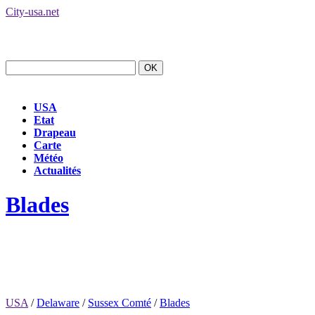
City-usa.net
USA
Etat
Drapeau
Carte
Météo
Actualités
Blades
USA
/
Delaware
/
Sussex Comté
/
Blades