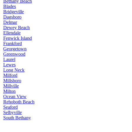
Bethany Beach
Blades
Bridgeville
Dagsboro
Delmar
Dewey Beach
Ellendale
Fenwick Island
Frankford
Georgetown
Greenwood
Laurel
Lewes
Long Neck
Milford
Millsboro
Millville
Milton
Ocean View
Rehoboth Beach
Seaford
Selbyville
South Bethany