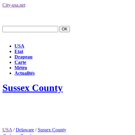
City-usa.net
USA
Etat
Drapeau
Carte
Météo
Actualités
Sussex County
USA
/
Delaware
/
Sussex County