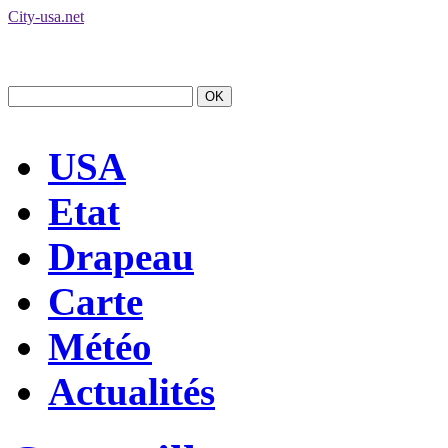
City-usa.net
USA
Etat
Drapeau
Carte
Météo
Actualités