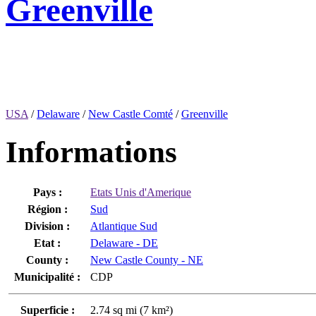
Greenville
USA
/
Delaware
/
New Castle Comté
/
Greenville
Informations
Pays :
Etats Unis d'Amerique
Région :
Sud
Division :
Atlantique Sud
Etat :
Delaware - DE
County :
New Castle County - NE
Municipalité :
CDP
Superficie :
2.74 sq mi (7 km²)