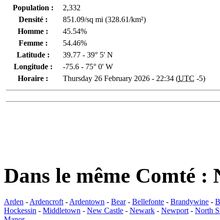
Population :
2,332
Densité :
851.09/sq mi (328.61/km²)
Homme :
45.54%
Femme :
54.46%
Latitude :
39.77 - 39° 5' N
Longitude :
-75.6 - 75° 0' W
Horaire :
Thursday 26 February 2026 - 22:34 (
UTC
-5)
Dans le même Comté : 
Arden
-
Ardencroft
-
Ardentown
-
Bear
-
Bellefonte
-
Brandywine
-
B
Hockessin
-
Middletown
-
New Castle
-
Newark
-
Newport
-
North S
Manor