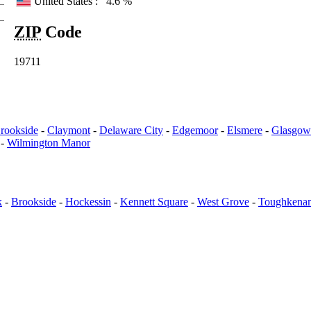
United States :
4.6 %
ZIP
Code
19711
rookside
-
Claymont
-
Delaware City
-
Edgemoor
-
Elsmere
-
Glasgow
-
Wilmington Manor
k
-
Brookside
-
Hockessin
-
Kennett Square
-
West Grove
-
Toughkena