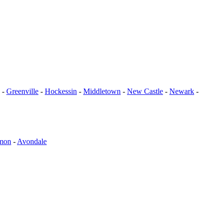
-
Greenville
-
Hockessin
-
Middletown
-
New Castle
-
Newark
-
mon
-
Avondale