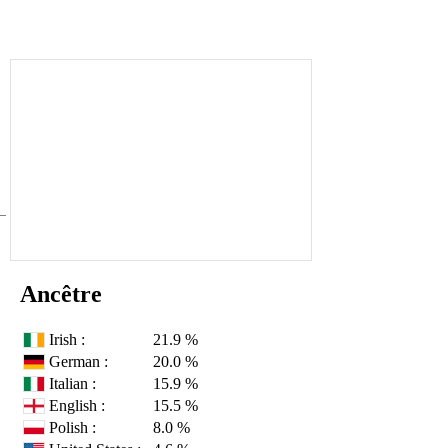
Ancêtre
Irish :
21.9 %
German :
20.0 %
Italian :
15.9 %
English :
15.5 %
Polish :
8.0 %