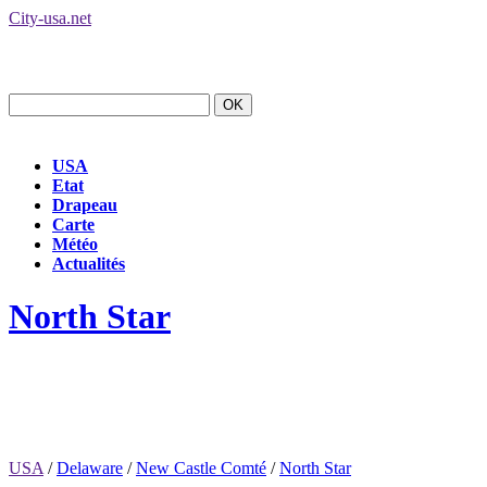
City-usa.net
USA
Etat
Drapeau
Carte
Météo
Actualités
North Star
USA
/
Delaware
/
New Castle Comté
/
North Star