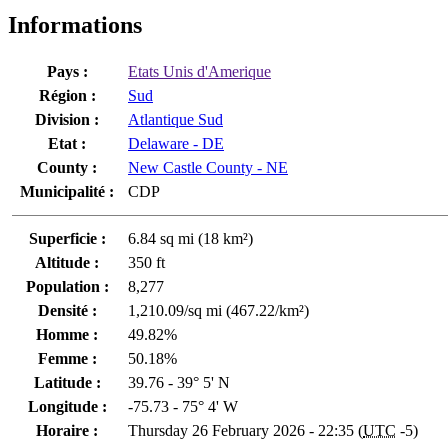
Informations
Pays :
Etats Unis d'Amerique
Région :
Sud
Division :
Atlantique Sud
Etat :
Delaware - DE
County :
New Castle County - NE
Municipalité :
CDP
Superficie :
6.84 sq mi (18 km²)
Altitude :
350 ft
Population :
8,277
Densité :
1,210.09/sq mi (467.22/km²)
Homme :
49.82%
Femme :
50.18%
Latitude :
39.76 - 39° 5' N
Longitude :
-75.73 - 75° 4' W
Horaire :
Thursday 26 February 2026 - 22:35 (
UTC
-5)