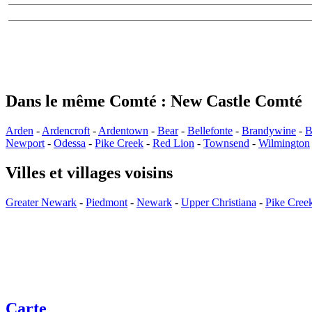
Dans le même Comté : New Castle Comté
Arden
-
Ardencroft
-
Ardentown
-
Bear
-
Bellefonte
-
Brandywine
-
B
Newport
-
Odessa
-
Pike Creek
-
Red Lion
-
Townsend
-
Wilmington
Villes et villages voisins
Greater Newark
-
Piedmont
-
Newark
-
Upper Christiana
-
Pike Cree
Carte