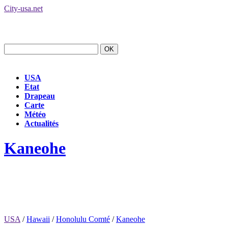
City-usa.net
USA
Etat
Drapeau
Carte
Météo
Actualités
Kaneohe
USA
/
Hawaii
/
Honolulu Comté
/
Kaneohe