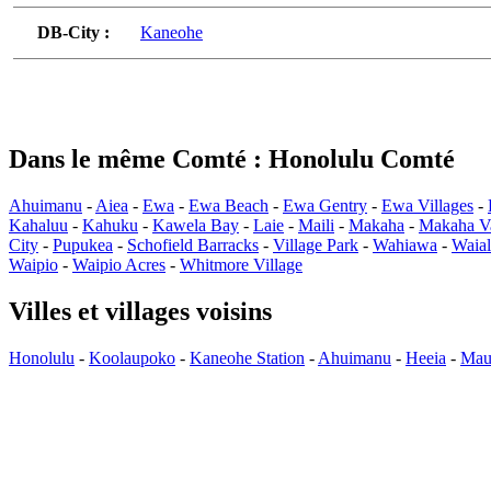
DB-City :
Kaneohe
Dans le même Comté : Honolulu Comté
Ahuimanu
-
Aiea
-
Ewa
-
Ewa Beach
-
Ewa Gentry
-
Ewa Villages
-
Kahaluu
-
Kahuku
-
Kawela Bay
-
Laie
-
Maili
-
Makaha
-
Makaha Va
City
-
Pupukea
-
Schofield Barracks
-
Village Park
-
Wahiawa
-
Waia
Waipio
-
Waipio Acres
-
Whitmore Village
Villes et villages voisins
Honolulu
-
Koolaupoko
-
Kaneohe Station
-
Ahuimanu
-
Heeia
-
Mau