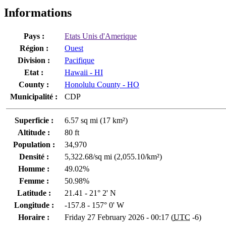
Informations
Pays :
Etats Unis d'Amerique
Région :
Ouest
Division :
Pacifique
Etat :
Hawaii - HI
County :
Honolulu County - HO
Municipalité :
CDP
Superficie :
6.57 sq mi (17 km²)
Altitude :
80 ft
Population :
34,970
Densité :
5,322.68/sq mi (2,055.10/km²)
Homme :
49.02%
Femme :
50.98%
Latitude :
21.41 - 21° 2' N
Longitude :
-157.8 - 157° 0' W
Horaire :
Friday 27 February 2026 - 00:17 (
UTC
-6)