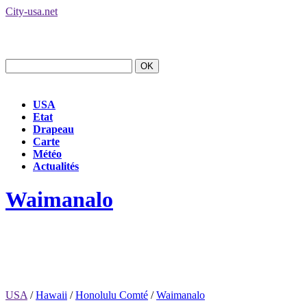
City-usa.net
USA
Etat
Drapeau
Carte
Météo
Actualités
Waimanalo
USA
/
Hawaii
/
Honolulu Comté
/
Waimanalo