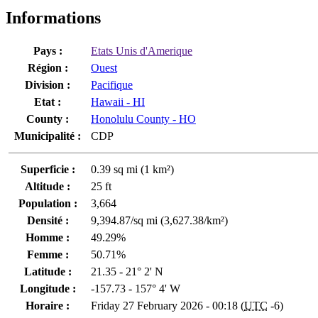
Informations
Pays :
Etats Unis d'Amerique
Région :
Ouest
Division :
Pacifique
Etat :
Hawaii - HI
County :
Honolulu County - HO
Municipalité :
CDP
Superficie :
0.39 sq mi (1 km²)
Altitude :
25 ft
Population :
3,664
Densité :
9,394.87/sq mi (3,627.38/km²)
Homme :
49.29%
Femme :
50.71%
Latitude :
21.35 - 21° 2' N
Longitude :
-157.73 - 157° 4' W
Horaire :
Friday 27 February 2026 - 00:18 (
UTC
-6)