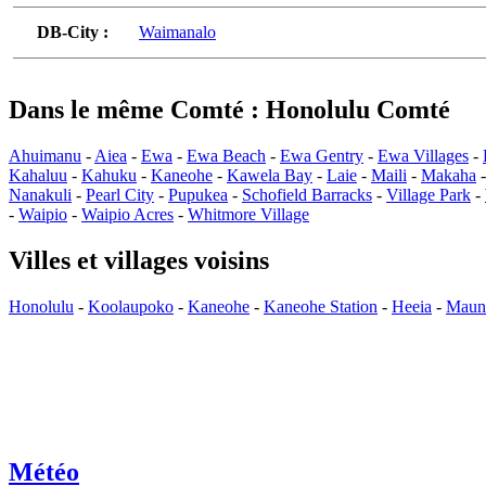
DB-City :
Waimanalo
Dans le même Comté : Honolulu Comté
Ahuimanu
-
Aiea
-
Ewa
-
Ewa Beach
-
Ewa Gentry
-
Ewa Villages
-
Kahaluu
-
Kahuku
-
Kaneohe
-
Kawela Bay
-
Laie
-
Maili
-
Makaha
Nanakuli
-
Pearl City
-
Pupukea
-
Schofield Barracks
-
Village Park
-
-
Waipio
-
Waipio Acres
-
Whitmore Village
Villes et villages voisins
Honolulu
-
Koolaupoko
-
Kaneohe
-
Kaneohe Station
-
Heeia
-
Maun
Météo