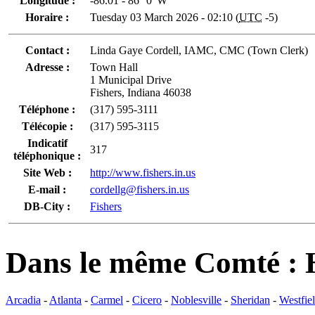
Longitude :
-86.01 - 86° 0' W
Horaire :
Tuesday 03 March 2026 - 02:10 (
UTC
-5)
Contact :
Linda Gaye Cordell, IAMC, CMC (Town Clerk)
Adresse :
Town Hall
1 Municipal Drive
Fishers, Indiana 46038
Téléphone :
(317) 595-3111
Télécopie :
(317) 595-3115
Indicatif
317
téléphonique :
Site Web :
http://www.fishers.in.us
E-mail :
cordellg@fishers.in.us
DB-City :
Fishers
Dans le même Comté :
Arcadia
-
Atlanta
-
Carmel
-
Cicero
-
Noblesville
-
Sheridan
-
Westfie