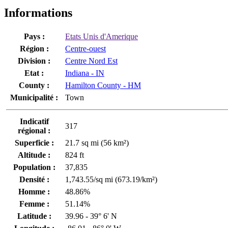
Informations
Pays :
Etats Unis d'Amerique
Région :
Centre-ouest
Division :
Centre Nord Est
Etat :
Indiana - IN
County :
Hamilton County - HM
Municipalité :
Town
Indicatif
317
régional :
Superficie :
21.7 sq mi (56 km²)
Altitude :
824 ft
Population :
37,835
Densité :
1,743.55/sq mi (673.19/km²)
Homme :
48.86%
Femme :
51.14%
Latitude :
39.96 - 39° 6' N