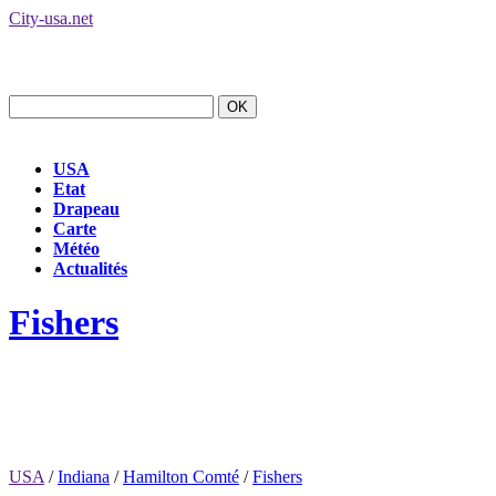
City-usa.net
USA
Etat
Drapeau
Carte
Météo
Actualités
Fishers
USA
/
Indiana
/
Hamilton Comté
/
Fishers