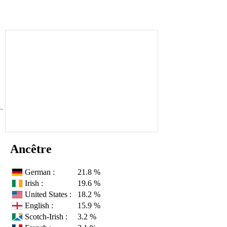
Ancêtre
German :
21.8 %
Irish :
19.6 %
United States :
18.2 %
English :
15.9 %
Scotch-Irish :
3.2 %