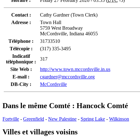
Horaire :
Friday 27 February 2026 - 03:55 (
UTC
-5)
Contact :
Cathy Gardner (Town Clerk)
Adresse :
Town Hall
5759 West Broadway
McCordsville, Indiana 46055
Téléphone :
31733510
Télécopie :
(317) 335-3495
Indicatif
317
téléphonique :
Site Web :
http://www.town.mccordsville.in.us
E-mail :
cgardner@mccordsville.org
DB-City :
McCordsville
Dans le même Comté : Hancock Comté
Fortville
-
Greenfield
-
New Palestine
-
Spring Lake
-
Wilkinson
Villes et villages voisins