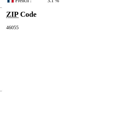
French :
3.1 %
ZIP
Code
46055