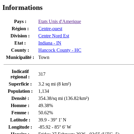
Informations
Pays :
Etats Unis d'Amerique
Région :
Centre-ouest
Division :
Centre Nord Est
Etat :
Indiana - IN
County :
Hancock County - HC
Municipalité :
Town
Indicatif
317
régional :
Superficie :
3.2 sq mi (8 km²)
Population :
1,134
Densité :
354.38/sq mi (136.82/km²)
Homme :
49.38%
Femme :
50.62%
Latitude :
39.9 - 39° 1' N
Longitude :
-85.92 - 85° 6' W