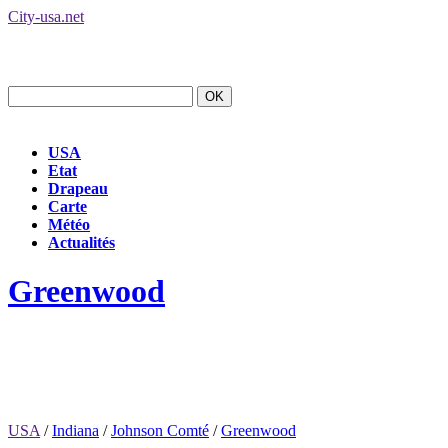
City-usa.net
USA
Etat
Drapeau
Carte
Météo
Actualités
Greenwood
USA
/
Indiana
/
Johnson Comté
/
Greenwood