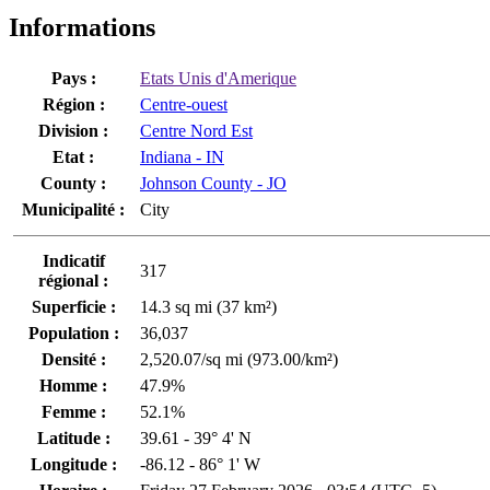
Informations
Pays :
Etats Unis d'Amerique
Région :
Centre-ouest
Division :
Centre Nord Est
Etat :
Indiana - IN
County :
Johnson County - JO
Municipalité :
City
Indicatif
317
régional :
Superficie :
14.3 sq mi (37 km²)
Population :
36,037
Densité :
2,520.07/sq mi (973.00/km²)
Homme :
47.9%
Femme :
52.1%
Latitude :
39.61 - 39° 4' N
Longitude :
-86.12 - 86° 1' W