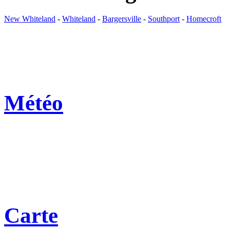
New Whiteland
-
Whiteland
-
Bargersville
-
Southport
-
Homecroft
Météo
Carte