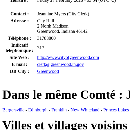
Horaire :
Friday 27 February 2026 - 03:54 (
UTC
-5)
Contact :
Jeannine Myers (City Clerk)
Adresse :
City Hall
2 North Madison
Greenwood, Indiana 46142
Téléphone :
31788800
Indicatif
317
téléphonique :
Site Web :
http://www.cityofgreenwood.com
E-mail :
clerk@greenwood.in.gov
DB-City :
Greenwood
Dans le même Comté :
Bargersville
-
Edinburgh
-
Franklin
-
New Whiteland
-
Princes Lakes
Villes et villages voisins