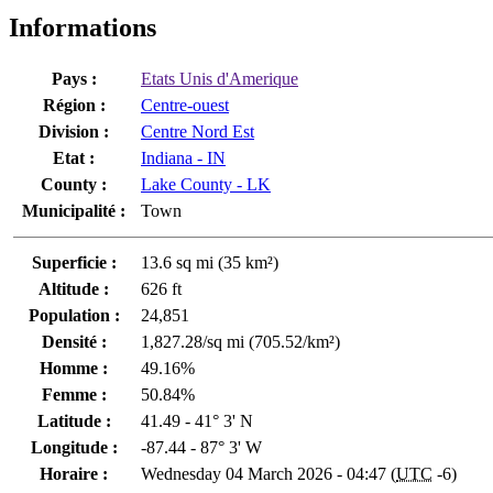
Informations
Pays :
Etats Unis d'Amerique
Région :
Centre-ouest
Division :
Centre Nord Est
Etat :
Indiana - IN
County :
Lake County - LK
Municipalité :
Town
Superficie :
13.6 sq mi (35 km²)
Altitude :
626 ft
Population :
24,851
Densité :
1,827.28/sq mi (705.52/km²)
Homme :
49.16%
Femme :
50.84%
Latitude :
41.49 - 41° 3' N
Longitude :
-87.44 - 87° 3' W
Horaire :
Wednesday 04 March 2026 - 04:47 (
UTC
-6)