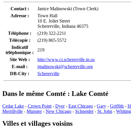
Contact :
Janice Malinowski (Town Clerk)
Adresse :
Town Hall
10 E. Joliet Street
Schererville, Indiana 46375
Téléphone :
(219) 322-2211
Télécopie :
(219) 865-5572
Indicatif
219
téléphonique :
Site Web :
http://www.ci.schererville.in.us
E-mail :
jmalinowski@schererville.org
DB-City :
Schererville
Dans le même Comté : Lake Comté
Cedar Lake
-
Crown Point
-
Dyer
-
East Chicago
-
Gary
-
Griffith
-
H
Merrillville
-
Munster
-
New Chicago
-
Schneider
-
St. John
-
Whiting
Villes et villages voisins