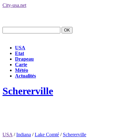
City-usa.net
USA
Etat
Drapeau
Carte
Météo
Actualités
Schererville
USA
/
Indiana
/
Lake Comté
/
Schererville