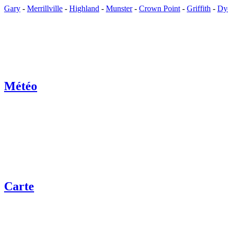
Gary
-
Merrillville
-
Highland
-
Munster
-
Crown Point
-
Griffith
-
Dy
Météo
Carte