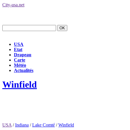
City-usa.net
USA
Etat
Drapeau
Carte
Météo
Actualités
Winfield
USA
/
Indiana
/
Lake Comté
/
Winfield