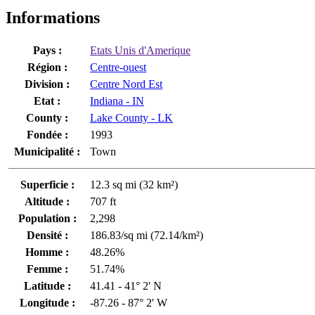
Informations
Pays :
Etats Unis d'Amerique
Région :
Centre-ouest
Division :
Centre Nord Est
Etat :
Indiana - IN
County :
Lake County - LK
Fondée :
1993
Municipalité :
Town
Superficie :
12.3 sq mi (32 km²)
Altitude :
707 ft
Population :
2,298
Densité :
186.83/sq mi (72.14/km²)
Homme :
48.26%
Femme :
51.74%
Latitude :
41.41 - 41° 2' N
Longitude :
-87.26 - 87° 2' W