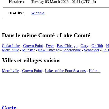
Horaire :
Tuesday 03 March 2026 - 01:11 (
UTC
-6)
DB-City :
Winfield
Dans le même Comté : Lake Comté
Cedar Lake
-
Crown Point
-
Dyer
-
East Chicago
-
Gary
-
Griffith
-
H
Merrillville
-
Munster
-
New Chicago
-
Schererville
-
Schneider
-
St. 
Villes et villages voisins
Merrillville
-
Crown Point
-
Lakes of the Four Seasons
-
Hebron
Carte