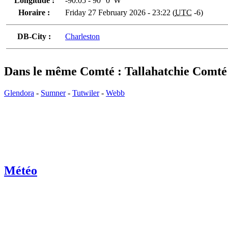
Longitude :
-90.05 - 90° 0' W
Horaire :
Friday 27 February 2026 - 23:22 (
UTC
-6)
DB-City :
Charleston
Dans le même Comté : Tallahatchie Comté
Glendora
-
Sumner
-
Tutwiler
-
Webb
Météo