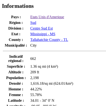
Informations
Pays :
Etats Unis d'Amerique
Région :
Sud
Division :
Centre Sud Est
Etat :
Mississippi - MS
County :
Tallahatchie County - TL
Municipalité :
City
Indicatif
662
régional :
Superficie :
1.36 sq mi (4 km²)
Altitude :
209 ft
Population :
2,198
Densité :
1,616.18/sq mi (624.01/km²)
Homme :
44.22%
Femme :
55.78%
Latitude :
34.01 - 34° 0' N