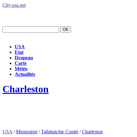
City-usa.net
USA
Etat
Drapeau
Carte
Météo
Actualités
Charleston
USA
/
Mississippi
/
Tallahatchie Comté
/
Charleston