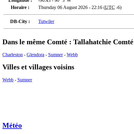
Longitude :
-90.43 - 90° 3' W
Horaire :
Thursday 06 August 2026 - 22:16 (
UTC
-6)
DB-City :
Tutwiler
Dans le même Comté : Tallahatchie Comté
Charleston
-
Glendora
-
Sumner
-
Webb
Villes et villages voisins
Webb
-
Sumner
Météo