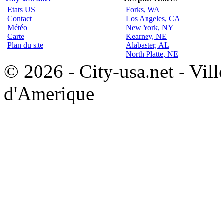
Etats US
Forks, WA
Contact
Los Angeles, CA
Météo
New York, NY
Carte
Kearney, NE
Plan du site
Alabaster, AL
North Platte, NE
© 2026 - City-usa.net - Vill
d'Amerique