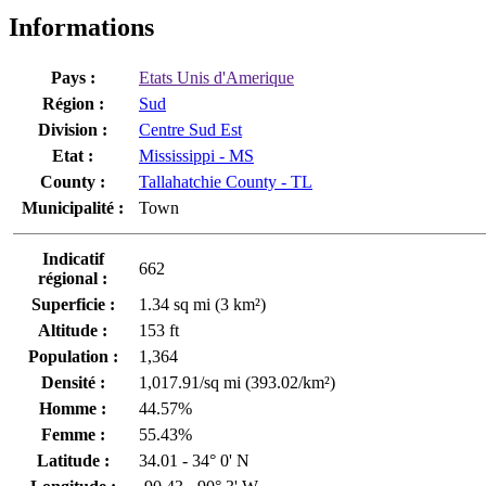
Informations
Pays :
Etats Unis d'Amerique
Région :
Sud
Division :
Centre Sud Est
Etat :
Mississippi - MS
County :
Tallahatchie County - TL
Municipalité :
Town
Indicatif
662
régional :
Superficie :
1.34 sq mi (3 km²)
Altitude :
153 ft
Population :
1,364
Densité :
1,017.91/sq mi (393.02/km²)
Homme :
44.57%
Femme :
55.43%
Latitude :
34.01 - 34° 0' N