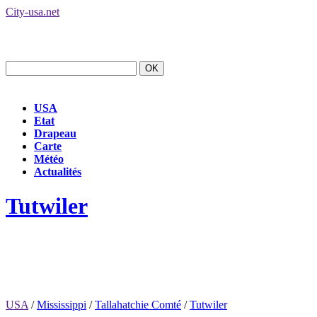
City-usa.net
USA
Etat
Drapeau
Carte
Météo
Actualités
Tutwiler
USA
/
Mississippi
/
Tallahatchie Comté
/
Tutwiler