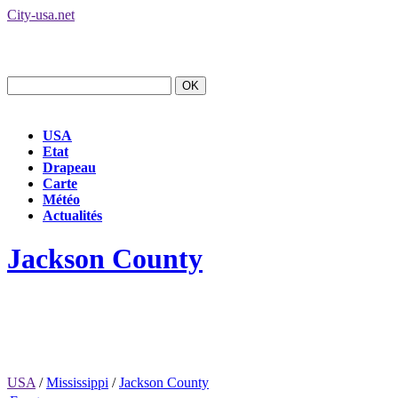
City-usa.net
USA
Etat
Drapeau
Carte
Météo
Actualités
Jackson County
USA
/
Mississippi
/
Jackson County