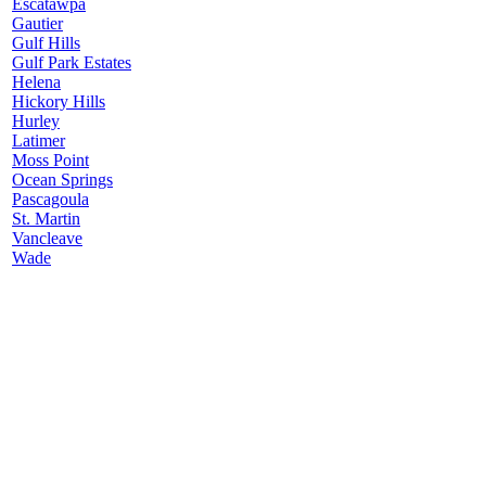
Escatawpa
Gautier
Gulf Hills
Gulf Park Estates
Helena
Hickory Hills
Hurley
Latimer
Moss Point
Ocean Springs
Pascagoula
St. Martin
Vancleave
Wade