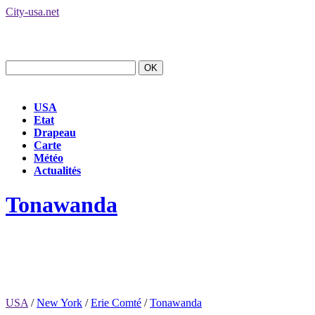
City-usa.net
USA
Etat
Drapeau
Carte
Météo
Actualités
Tonawanda
USA
/
New York
/
Erie Comté
/
Tonawanda