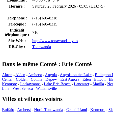
Longitude :
-78.86 - 78° 5' W
Horaire :
Saturday 28 February 2026 - 05:05 (
UTC
-5)
Téléphone :
(716) 695-8318
Télécopie :
(716) 695-8315
Indicatif
716
téléphonique :
Site Web :
http://www.tonawanda.ny.us
DB-City :
Tonawanda
Dans le même Comté : Erie Comté
Akron
-
Alden
-
Amherst
-
Angola
-
Angola on the Lake
-
Billington 
Center
-
Colden
-
Collins
-
Depew
-
East Aurora
-
Eden
-
Ellicott
-
El
Kenmore
-
Lackawanna
-
Lake Erie Beach
-
Lancaster
-
Marilla
-
Nor
Line
-
West Seneca
-
Williamsville
Villes et villages voisins
Buffalo
-
Amherst
-
North Tonawanda
-
Grand Island
-
Kenmore
-
Sl