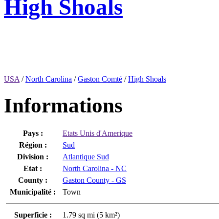
High Shoals
USA
/
North Carolina
/
Gaston Comté
/
High Shoals
Informations
Pays :
Etats Unis d'Amerique
Région :
Sud
Division :
Atlantique Sud
Etat :
North Carolina - NC
County :
Gaston County - GS
Municipalité :
Town
Superficie :
1.79 sq mi (5 km²)