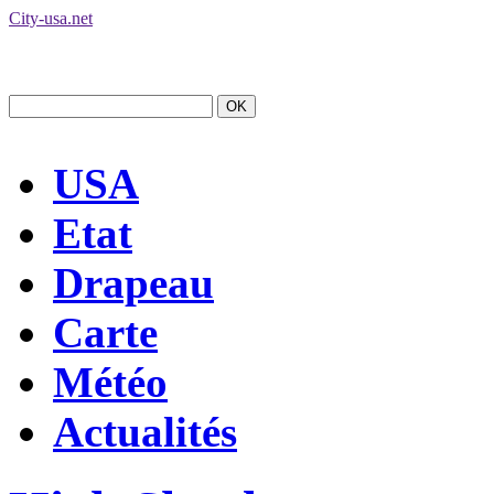
City-usa.net
USA
Etat
Drapeau
Carte
Météo
Actualités