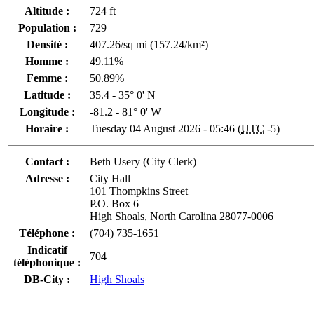
Altitude :
724 ft
Population :
729
Densité :
407.26/sq mi (157.24/km²)
Homme :
49.11%
Femme :
50.89%
Latitude :
35.4 - 35° 0' N
Longitude :
-81.2 - 81° 0' W
Horaire :
Tuesday 04 August 2026 - 05:46 (
UTC
-5)
Contact :
Beth Usery (City Clerk)
Adresse :
City Hall
101 Thompkins Street
P.O. Box 6
High Shoals, North Carolina 28077-0006
Téléphone :
(704) 735-1651
Indicatif
704
téléphonique :
DB-City :
High Shoals