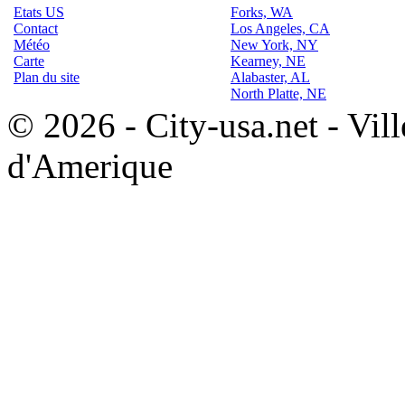
Etats US
Forks, WA
Contact
Los Angeles, CA
Météo
New York, NY
Carte
Kearney, NE
Plan du site
Alabaster, AL
North Platte, NE
© 2026 - City-usa.net - Vill
d'Amerique