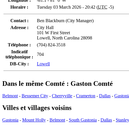
Longitude :
-81.1 - 81° 0' W
Horaire :
Tuesday 03 March 2026 - 20:42 (
UTC
-5)
Contact :
Ben Blackburn (City Manager)
Adresse :
City Hall
101 W First Street
Lowell, North Carolina 28098
Téléphone :
(704) 824-3518
Indicatif
704
téléphonique :
DB-City :
Lowell
Dans le même Comté : Gaston Comté
Belmont
-
Bessemer City
-
Cherryville
-
Cramerton
-
Dallas
-
Gastoni
Villes et villages voisins
Gastonia
-
Mount Holly
-
Belmont
-
South Gastonia
-
Dallas
-
Stanle