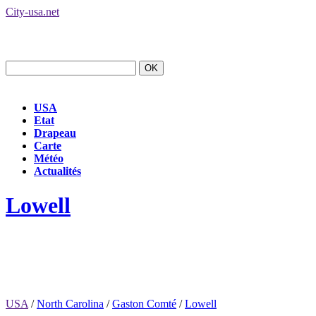
City-usa.net
USA
Etat
Drapeau
Carte
Météo
Actualités
Lowell
USA
/
North Carolina
/
Gaston Comté
/
Lowell