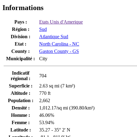
Informations
Pays :
Etats Unis d'Amerique
Région :
Sud
Division :
Atlantique Sud
Etat :
North Carolina - NC
County :
Gaston County - GS
Municipalité :
City
Indicatif
704
régional :
Superficie :
2.63 sq mi (7 km²)
Altitude :
770 ft
Population :
2,662
Densité :
1,012.17/sq mi (390.80/km²)
Homme :
46.06%
Femme :
53.94%
Latitude :
35.27 - 35° 2' N