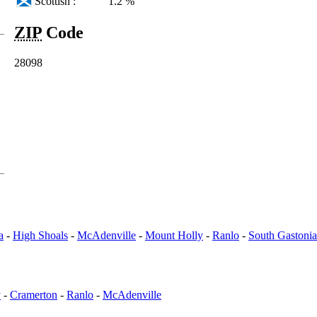
Scottish :
1.2 %
ZIP
Code
28098
a
-
High Shoals
-
McAdenville
-
Mount Holly
-
Ranlo
-
South Gastonia
y
-
Cramerton
-
Ranlo
-
McAdenville