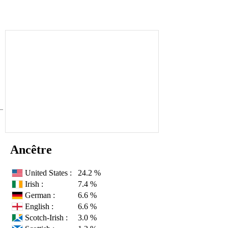
Ancêtre
United States :
24.2 %
Irish :
7.4 %
German :
6.6 %
English :
6.6 %
Scotch-Irish :
3.0 %