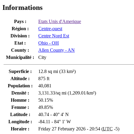
Informations
Pays :
Etats Unis d'Amerique
Région :
Centre-ouest
Division :
Centre Nord Est
Etat :
Ohio - OH
County :
Allen County - AN
Municipalité :
City
Superficie :
12.8 sq mi (33 km²)
Altitude :
875 ft
Population :
40,081
Densité :
3,131.33/sq mi (1,209.01/km²)
Homme :
50.15%
Femme :
49.85%
Latitude :
40.74 - 40° 4' N
Longitude :
-84.11 - 84° 1' W
Horaire :
Friday 27 February 2026 - 20:54 (
UTC
-5)