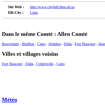
Site Web :
http://www.cityhall.lima.oh.us
DB-City :
Lima
Dans le même Comté : Allen Comté
Beaverdam
-
Bluffton
-
Cairo
-
Delphos
-
Elida
-
Fort Shawnee
-
Har
Villes et villages voisins
Fort Shawnee
-
Elida
-
Cridersville
-
Cairo
Météo