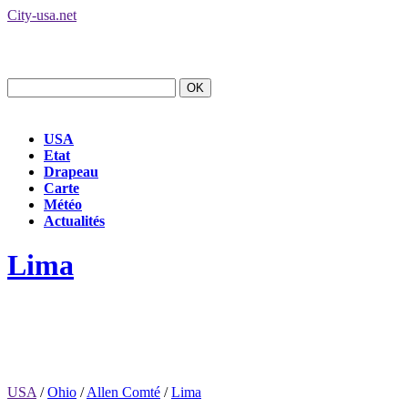
City-usa.net
USA
Etat
Drapeau
Carte
Météo
Actualités
Lima
USA
/
Ohio
/
Allen Comté
/
Lima