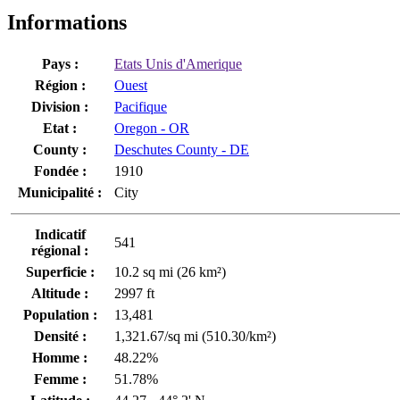
Informations
Pays :
Etats Unis d'Amerique
Région :
Ouest
Division :
Pacifique
Etat :
Oregon - OR
County :
Deschutes County - DE
Fondée :
1910
Municipalité :
City
Indicatif
541
régional :
Superficie :
10.2 sq mi (26 km²)
Altitude :
2997 ft
Population :
13,481
Densité :
1,321.67/sq mi (510.30/km²)
Homme :
48.22%
Femme :
51.78%