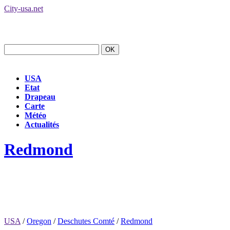
City-usa.net
USA
Etat
Drapeau
Carte
Météo
Actualités
Redmond
USA
/
Oregon
/
Deschutes Comté
/
Redmond