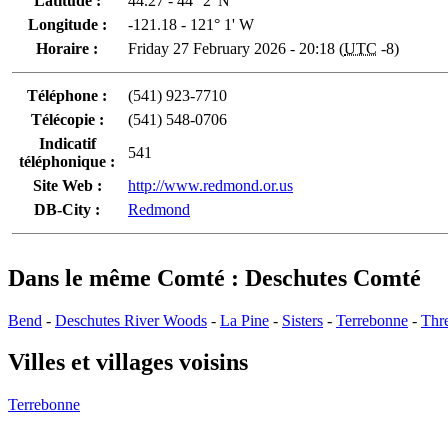
Latitude :
44.27 - 44° 2' N
Longitude :
-121.18 - 121° 1' W
Horaire :
Friday 27 February 2026 - 20:18 (
UTC
-8)
Téléphone :
(541) 923-7710
Télécopie :
(541) 548-0706
Indicatif
541
téléphonique :
Site Web :
http://www.redmond.or.us
DB-City :
Redmond
Dans le même Comté : Deschutes Comté
Bend
-
Deschutes River Woods
-
La Pine
-
Sisters
-
Terrebonne
-
Thr
Villes et villages voisins
Terrebonne