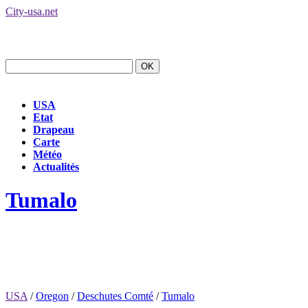
City-usa.net
USA
Etat
Drapeau
Carte
Météo
Actualités
Tumalo
USA
/
Oregon
/
Deschutes Comté
/
Tumalo