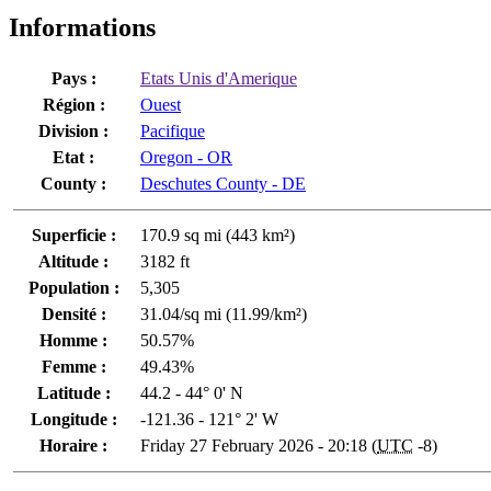
Informations
Pays :
Etats Unis d'Amerique
Région :
Ouest
Division :
Pacifique
Etat :
Oregon - OR
County :
Deschutes County - DE
Superficie :
170.9 sq mi (443 km²)
Altitude :
3182 ft
Population :
5,305
Densité :
31.04/sq mi (11.99/km²)
Homme :
50.57%
Femme :
49.43%
Latitude :
44.2 - 44° 0' N
Longitude :
-121.36 - 121° 2' W
Horaire :
Friday 27 February 2026 - 20:18 (
UTC
-8)