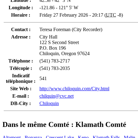
Latitude :
42.58 - 42° 3' N
Longitude :
-121.86 - 121° 5' W
Horaire :
Friday 27 February 2026 - 20:17 (
UTC
-8)
Contact :
Teresa Foreman (City Recorder)
Adresse :
City Hall
122 S Second Street
P.O. Box 196
Chiloquin, Oregon 97624
Téléphone :
(541) 783-2717
Télécopie :
(541) 783-2035
Indicatif
541
téléphonique :
Site Web :
http://www.chiloquin.com/City.html
E-mail :
chilquin@cvc.net
DB-City :
Chiloquin
Dans le même Comté : Klamath Comté
Altamont
-
Bonanza
-
Crescent Lake
-
Keno
-
Klamath Falls
-
Malin