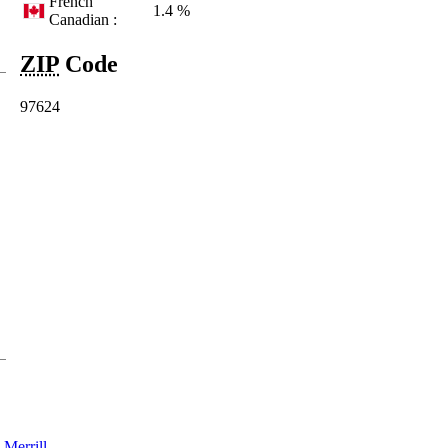
French
1.4 %
Canadian :
ZIP
Code
97624
-
Merrill