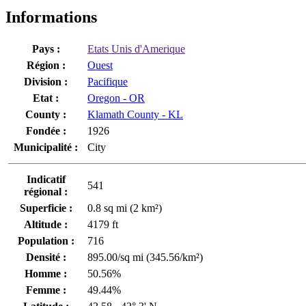
Informations
Pays :
Etats Unis d'Amerique
Région :
Ouest
Division :
Pacifique
Etat :
Oregon - OR
County :
Klamath County - KL
Fondée :
1926
Municipalité :
City
Indicatif
541
régional :
Superficie :
0.8 sq mi (2 km²)
Altitude :
4179 ft
Population :
716
Densité :
895.00/sq mi (345.56/km²)
Homme :
50.56%
Femme :
49.44%