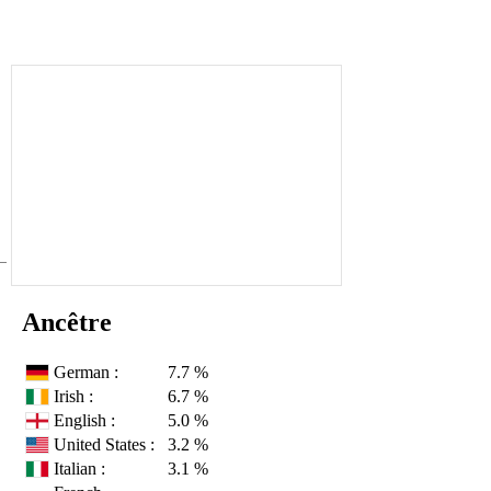
Ancêtre
German :
7.7 %
Irish :
6.7 %
English :
5.0 %
United States :
3.2 %
Italian :
3.1 %