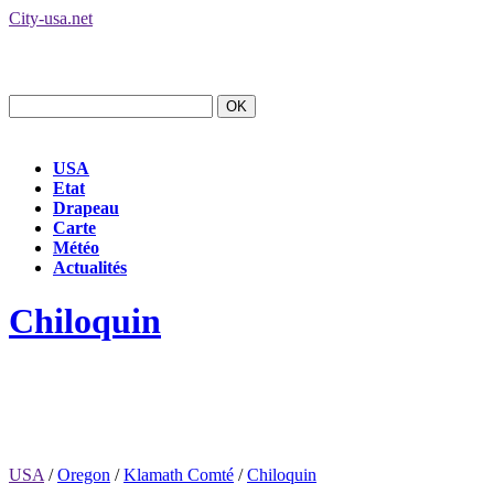
City-usa.net
USA
Etat
Drapeau
Carte
Météo
Actualités
Chiloquin
USA
/
Oregon
/
Klamath Comté
/
Chiloquin